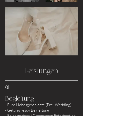
Leistungen
01
Begleitung
- Eure Liebesgeschichte (Pre -Wedding)
-
Getting ready Begleitung
- Bridesmaides / Groomsmen Fotoshooting