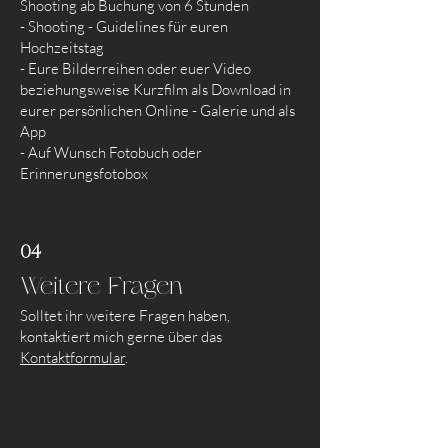
Shooting ab Buchung von 6 Stunden
- Shooting - Guidelines für euren
Hochzeitstag
- Eure Bilderreihen oder euer Video
beziehungsweise Kurzfilm als Download in
eurer persönlichen Online - Galerie und als
App
- Auf Wunsch Fotobuch oder
Erinnerungsfotobox
04
Weitere Fragen
Solltet ihr weitere Fragen haben,
kontaktiert mich gerne über das
Kontaktformular
.